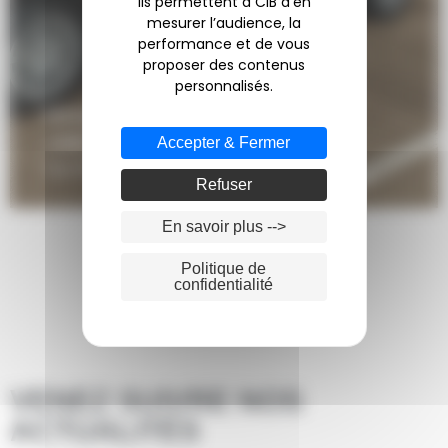
Ils permettent à CIB d’en
mesurer l’audience, la
performance et de vous
proposer des contenus
personnalisés.
Marquage véhicule – L’Atelier chez
Julien
Accepter & Fermer
Signalétiques
Refuser
En savoir plus -->
Politique de
confidentialité
Voir +
VENEZ SUIVRE NOS
ACTUALITÉS