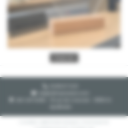
Charger plus
03 80 67 13 01
cib@cibimpression.com
ZAE CAP NORD - 19 rue de Cracovie - 21850 St
Apollinaire
COOKIES
|
MENTIONS LÉGALES
|
POLITIQUE DE