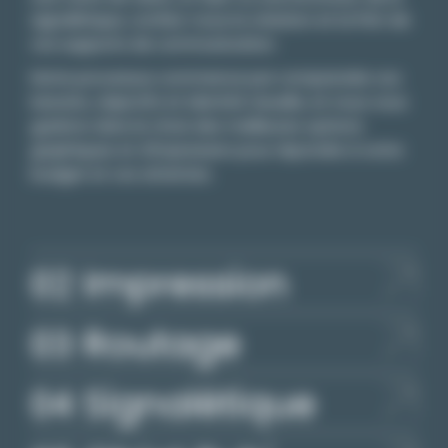
signalétique, confiez-nous la création et la PAO de
vos supports de communication.
Notre processus commence par comprendre vos
besoins, objectifs et identité visuelle, et nous vous
guidons dans le choix des meilleures options
graphiques et d'impression pour répondre à votre
budget et vos attentes.
Impression
Routage
Signalétique