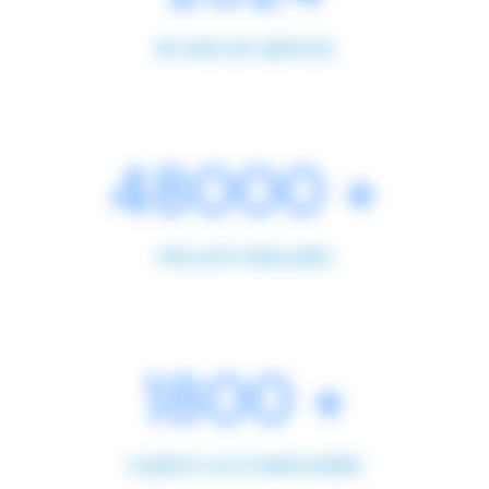
30 ANS DE SERVICE
48000 +
PROJETS RÉALISÉS
3240 +
CLIENTS ACCOMPAGNÉS